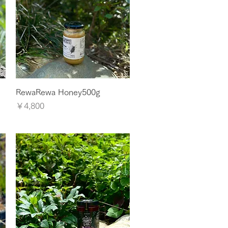
クイックビュー
RewaRewa Honey500g
価格
￥4,800