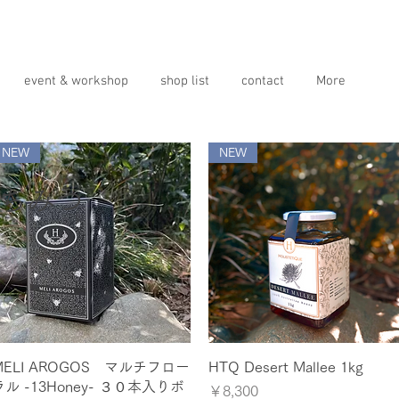
event & workshop
shop list
contact
More
NEW
NEW
はちみつ
クイックビュー
クイックビュー
MELI AROGOS マルチフロー
HTQ Desert Mallee 1kg
ラル -13Honey- ３０本入りボ
価格
￥8,300