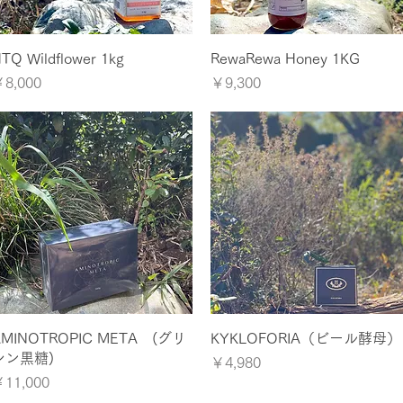
クイックビュー
クイックビュー
TQ Wildflower 1kg
RewaRewa Honey 1KG
価格
価格
8,000
￥9,300
クイックビュー
クイックビュー
AMINOTROPIC META (グリ
KYKLOFORIA（ビール酵母）
シン黒糖)
価格
￥4,980
価格
11,000