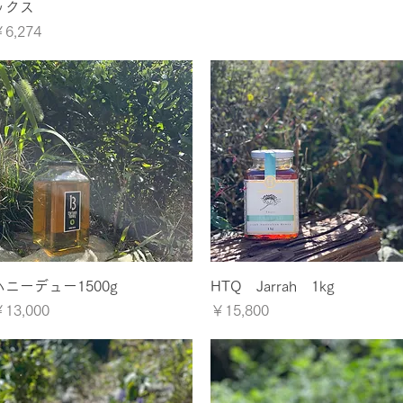
ックス
価格
6,274
クイックビュー
クイックビュー
ハニーデュー1500g
HTQ Jarrah 1kg
価格
価格
13,000
￥15,800