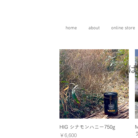
home
about
online store
​
クイックビュー
HIG シナモンハニー750g
価格
￥6,600