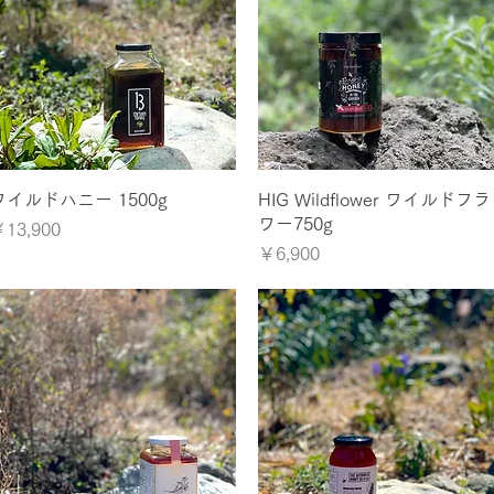
クイックビュー
クイックビュー
ワイルドハニー 1500g
HIG Wildflower ワイルドフラ
ワー750g
価格
13,900
価格
￥6,900