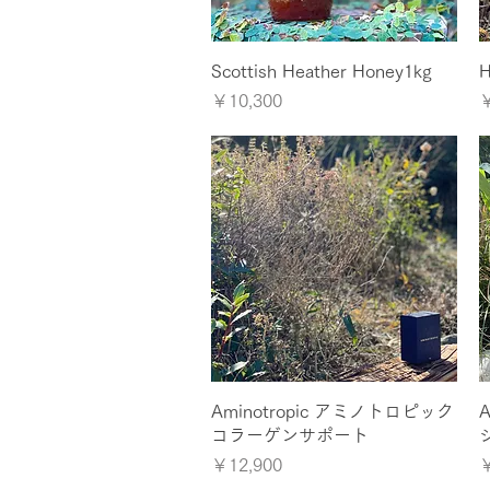
クイックビュー
Scottish Heather Honey1kg
H
価格
￥10,300
￥
クイックビュー
Aminotropic アミノトロピック
コラーゲンサポート
価格
￥12,900
￥