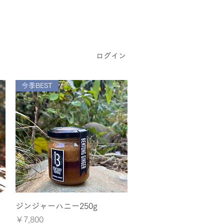
ログイン
今季BEST
クイックビュー
ジンジャーハニー250g
価格
￥7,800