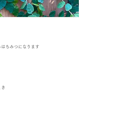
】
るはちみつになります
とき