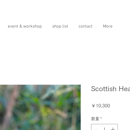
event & workshop
shop list
contact
More
Scottish He
価
￥10,300
格
数量
*