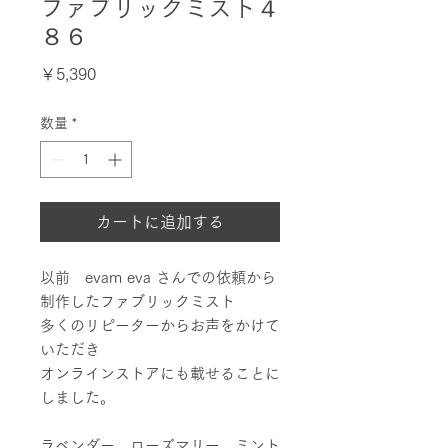
ファブリックミスト４
８６
価
￥5,390
格
数量
*
カートに追加する
以前 evam eva さんでの依頼から
制作したファブリックミスト
多くのリピーターからお声をかけて
いただき
オンラインストアにも載せることに
しました。
ラベンダー ローズマリー ミント