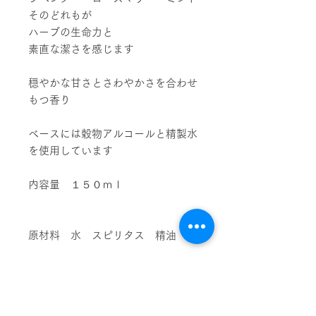
そのどれもが
ハーブの生命力と
素直な潔さを感じます
穏やかな甘さとさわやかさを合わせ
もつ香り
ベースには穀物アルコールと精製水
を使用しています
内容量 １５０ｍｌ
原材料 水 スピリタス 精油
ブレンド精油
ラベンダースーパー ローズマリー
シネオール パルマローザ アルベ