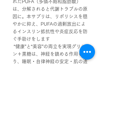
れたPUFA（多価不飽和脂肪酸）
は、分解されると代謝トラブルの原
因に。本サプリは、リポリシスを穏
やかに抑え、PUFAの過剰放出によ
るインスリン抵抗性や炎症反応を防
ぐ手助けをします
“健康”と“美容”の両立を実現グリシ
ン＋黒糖は、神経を鎮める作用もあ
り、睡眠・自律神経の安定・肌の透
明感まで多角的にサポート
黒糖＋グリシン＝自然派なのに多機
能黒糖のミネラル群が代謝をサポー
トしながら、血糖スパイクを起こし
にくいのも魅力。日常的な“やさし
い糖チャージ”として最適
安心して続けられるシンプルな配
合不要な添加物は不使用。身体への
負担がなく、毎日無理なく続けられ
るから、ストレスが慢性化しがちな