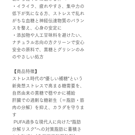
・イライラ、疲れやすさ、集中力の
低下が気になる方、ストレスで乱れ
がちな血糖と神経伝達物質のバラン
スを整え、心身の安定に
・添加物や人工甘味料を避けたい、
ナチュラル志向の方クリーンで安心
安全の原料で、黒糖とグリシンのみ
のやさしい処方
【商品特徴】
ストレス時代の“優しい補糖”という
新発想ストレスで高まる糖需要を、
自然由来の黒糖で穏やかに補給
肝臓での過剰な糖新生（＝脂肪・筋
肉の分解）を抑え、カラダを守りま
す
PUFA過多な現代人に向けた“脂肪
分解リスク”への対策脂肪に蓄積さ