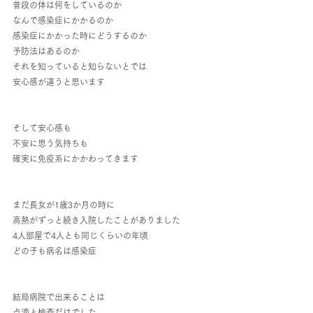
普段の体は何をしているのか
なんで感染症にかかるのか
感染症にかかった時にどうするのか
予防法はあるのか
それを知っていると知らないとでは
安心感が違うと思います
そして安心感も
不安に思う気持ちも
確実に免疫系にかかわってきます
まだ長女が1歳3か月の時に
高熱がずっと続き入院したことがありました
4人部屋で4人とも同じくらいの年頃
どの子も病名は感染症
結局病院で出来ることは
点滴と検査だけでした